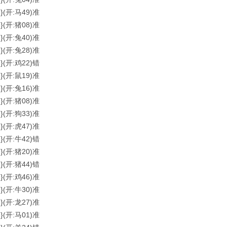
}(开:马49)准
}(开:猪08)准
}(开:兔40)准
}(开:兔28)准
}(开:鸡22)错
}(开:鼠19)准
}(开:兔16)准
}(开:猪08)准
}(开:狗33)准
}(开:虎47)准
}(开:牛42)错
}(开:猪20)准
}(开:猪44)错
}(开:鸡46)准
}(开:牛30)准
}(开:龙27)准
}(开:马01)准