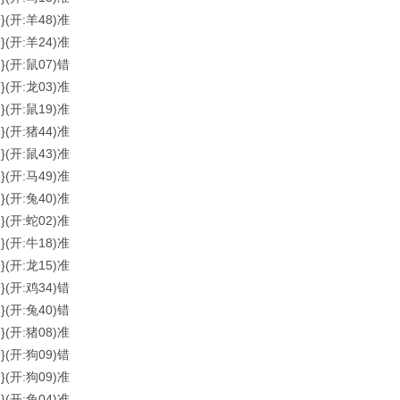
}(开:羊48)准
}(开:羊24)准
}(开:鼠07)错
}(开:龙03)准
}(开:鼠19)准
}(开:猪44)准
}(开:鼠43)准
}(开:马49)准
}(开:兔40)准
}(开:蛇02)准
}(开:牛18)准
}(开:龙15)准
}(开:鸡34)错
}(开:兔40)错
}(开:猪08)准
}(开:狗09)错
}(开:狗09)准
}(开:兔04)准