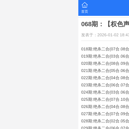
首页
068期：【权色
发表于：2026-01-02 18:43
018期:绝杀二合{07合.08合
019期:绝杀二合{03合.06合
020期:绝杀二合{08合.09合
021期:绝杀二合{05合.06合
022期:绝杀二合{04合.08合
023期:绝杀二合{06合.07合
024期:绝杀二合{03合.06合
025期:绝杀二合{07合.10合
026期:绝杀二合{04合.08合
027期:绝杀二合{07合.09合
028期:绝杀二合{02合.05合
029期:绝杀二合{06合.07合