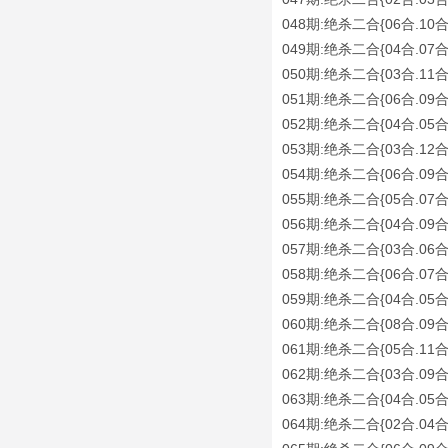
048期:绝杀二合{06合.10合
049期:绝杀二合{04合.07合
050期:绝杀二合{03合.11合
051期:绝杀二合{06合.09合
052期:绝杀二合{04合.05合
053期:绝杀二合{03合.12合
054期:绝杀二合{06合.09合
055期:绝杀二合{05合.07合
056期:绝杀二合{04合.09合
057期:绝杀二合{03合.06合
058期:绝杀二合{06合.07合
059期:绝杀二合{04合.05合
060期:绝杀二合{08合.09合
061期:绝杀二合{05合.11合
062期:绝杀二合{03合.09合
063期:绝杀二合{04合.05合
064期:绝杀二合{02合.04合