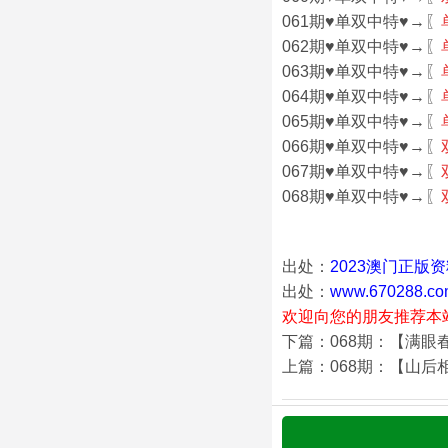
061期♥单双中特♥→〖
062期♥单双中特♥→〖
063期♥单双中特♥→〖
064期♥单双中特♥→〖
065期♥单双中特♥→〖
066期♥单双中特♥→〖
067期♥单双中特♥→〖
068期♥单双中特♥→〖
出处：
2023澳门正版
出处：
www.670288.co
欢迎向您的朋友推荐本
下篇：068期：【满眼
上篇：068期：【山后