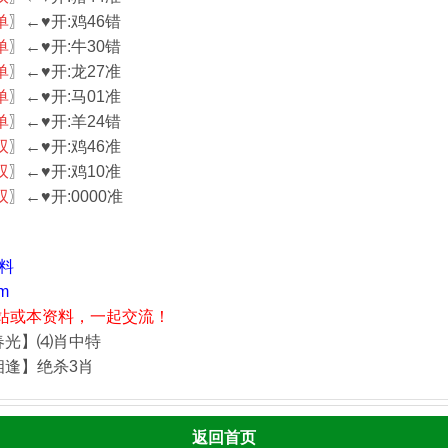
单
〗←♥开:鸡46错
单
〗←♥开:牛30错
单
〗←♥开:龙27准
单
〗←♥开:马01准
单
〗←♥开:羊24错
双
〗←♥开:鸡46准
双
〗←♥开:鸡10准
双
〗←♥开:0000准
资料
m
站或本资料，一起交流！
春光】⑷肖中特
相逢】绝杀3肖
返回首页