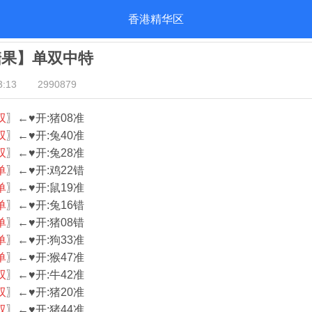
香港精华区
糖果】单双中特
:13
2990879
双
〗←♥开:猪08准
双
〗←♥开:兔40准
双
〗←♥开:兔28准
单
〗←♥开:鸡22错
单
〗←♥开:鼠19准
单
〗←♥开:兔16错
单
〗←♥开:猪08错
单
〗←♥开:狗33准
单
〗←♥开:猴47准
双
〗←♥开:牛42准
双
〗←♥开:猪20准
双
〗←♥开:猪44准