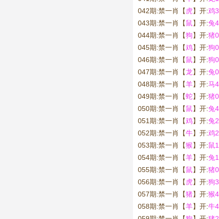
042期:禁一肖
【
虎
】开:
鸡3
043期:禁一肖
【
鼠
】开:
兔4
044期:禁一肖
【
狗
】开:
猪0
045期:禁一肖
【
鸡
】开:
狗0
046期:禁一肖
【
鼠
】开:
狗0
047期:禁一肖
【
龙
】开:
兔0
048期:禁一肖
【
羊
】开:
马4
049期:禁一肖
【
蛇
】开:
猪0
050期:禁一肖
【
鼠
】开:
兔4
051期:禁一肖
【
鸡
】开:
兔2
052期:禁一肖
【
牛
】开:
鸡2
053期:禁一肖
【
猴
】开:
鼠1
054期:禁一肖
【
羊
】开:
兔1
055期:禁一肖
【
鼠
】开:
猪0
056期:禁一肖
【
虎
】开:
狗3
057期:禁一肖
【
猪
】开:
猴4
058期:禁一肖
【
羊
】开:
牛4
059期:禁一肖
【
狗
】开:
猪2