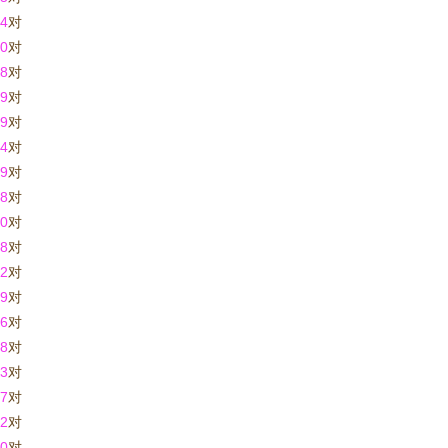
4
对
0
对
8
对
9
对
9
对
4
对
9
对
8
对
0
对
8
对
2
对
9
对
6
对
8
对
3
对
7
对
2
对
0
对