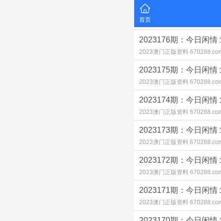
首页
2023176期：今日闲情
2023澳门正版资料 670288.co
2023175期：今日闲情
2023澳门正版资料 670288.co
2023174期：今日闲情
2023澳门正版资料 670288.co
2023173期：今日闲情
2023澳门正版资料 670288.co
2023172期：今日闲情
2023澳门正版资料 670288.co
2023171期：今日闲情
2023澳门正版资料 670288.co
2023170期：今日闲情