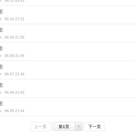
m
06-12 03:43
图
m
06-10 21:51
图
m
06-09 21:50
图
m
06-08 21:46
图
m
06-07 21:46
图
m
06-06 21:45
图
m
06-05 21:44
上一页
第1页
下一页