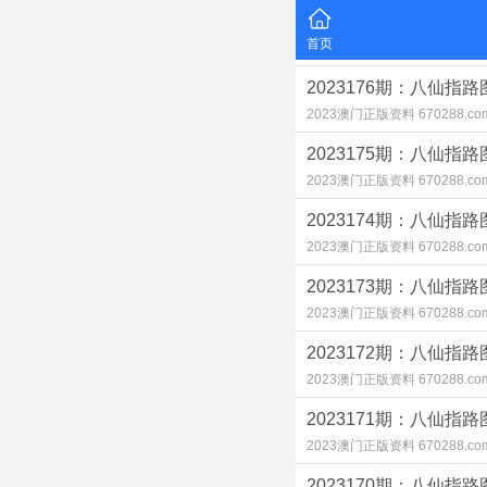
首页
2023176期：八仙指路
2023澳门正版资料 670288.co
2023175期：八仙指路
2023澳门正版资料 670288.co
2023174期：八仙指路
2023澳门正版资料 670288.co
2023173期：八仙指路
2023澳门正版资料 670288.co
2023172期：八仙指路
2023澳门正版资料 670288.co
2023171期：八仙指路
2023澳门正版资料 670288.co
2023170期：八仙指路