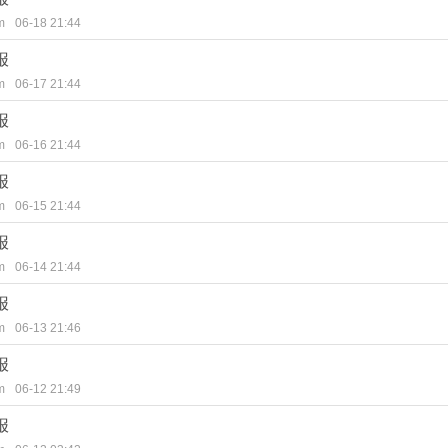
m
06-18 21:44
报
m
06-17 21:44
报
m
06-16 21:44
报
m
06-15 21:44
报
m
06-14 21:44
报
m
06-13 21:46
报
m
06-12 21:49
报