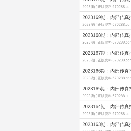
2023澳门正版资料 670288.co
2023169期：内部传真
2023澳门正版资料 670288.co
2023168期：内部传真
2023澳门正版资料 670288.co
2023167期：内部传真
2023澳门正版资料 670288.co
2023166期：内部传真
2023澳门正版资料 670288.co
2023165期：内部传真
2023澳门正版资料 670288.co
2023164期：内部传真
2023澳门正版资料 670288.co
2023163期：内部传真