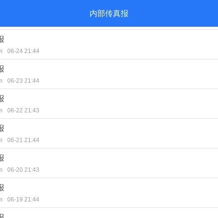
内部传真报
报
m
06-24 21:44
报
m
06-23 21:44
报
m
06-22 21:43
报
m
06-21 21:44
报
m
06-20 21:43
报
m
06-19 21:44
报