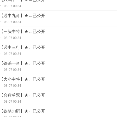
m
08-07 00:34
→★【必中九肖】★←已公开
m
08-07 00:34
→★【三头中特】★←已公开
m
08-07 00:34
→★【必中三行】★←已公开
m
08-07 00:34
→★【铁杀一肖】★←已公开
m
08-07 00:34
→★【大小中特】★←已公开
m
08-07 00:34
→★【合数单双】★←已公开
m
08-07 00:34
→★【铁杀㈩码】★←已公开