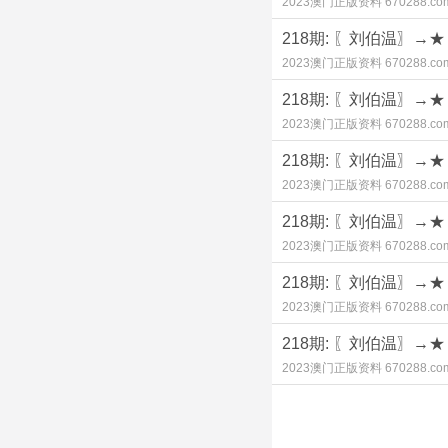
2023澳门正版资料 670288.co
218期: 〖刘伯温〗
2023澳门正版资料 670288.co
218期: 〖刘伯温〗
2023澳门正版资料 670288.co
218期: 〖刘伯温〗
2023澳门正版资料 670288.co
218期: 〖刘伯温〗
2023澳门正版资料 670288.co
218期: 〖刘伯温〗
2023澳门正版资料 670288.co
218期: 〖刘伯温〗
2023澳门正版资料 670288.co