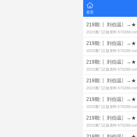
首页
219期: 〖刘伯温〗
2023澳门正版资料 670288.co
219期: 〖刘伯温〗
2023澳门正版资料 670288.co
219期: 〖刘伯温〗
2023澳门正版资料 670288.co
219期: 〖刘伯温〗
2023澳门正版资料 670288.co
219期: 〖刘伯温〗
2023澳门正版资料 670288.co
219期: 〖刘伯温〗
2023澳门正版资料 670288.co
219期: 〖刘伯温〗