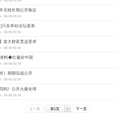
m
08-06 00:34
创今年无错长期公开验证
m
08-06 00:34
半波)只在本站论坛发表
m
08-06 00:34
一肖】发大财富贵这里求
m
08-06 00:34
6码准料◆红遍全中国
m
08-06 00:34
手六肖》期期实战公开
m
08-06 00:34
独平四码》公开火爆全球
m
08-06 00:34
上一页
第1页
下一页