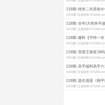
2023澳门正版资料 670288.co
218期: 绝杀二肖原
2023澳门正版资料 670288.co
218期: 全年(大绝杀
2023澳门正版资料 670288.co
218期: 爆料【平特
2023澳门正版资料 670288.co
218期: 芙蓉王致富1
2023澳门正版资料 670288.co
218期: 高手猛料高
2023澳门正版资料 670288.co
218期: 益生逍遥《
2023澳门正版资料 670288.co