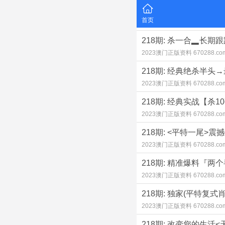
首页
218期: 杀一合▂长期
2023澳门正版资料 670288.co
218期: 经典绝杀半
2023澳门正版资料 670288.co
218期: 经典实战【杀
2023澳门正版资料 670288.co
218期: <平特一尾>
2023澳门正版资料 670288.co
218期: 精准爆料『
2023澳门正版资料 670288.co
218期: 独家(平特复式
2023澳门正版资料 670288.co
218期: 改变您的生活