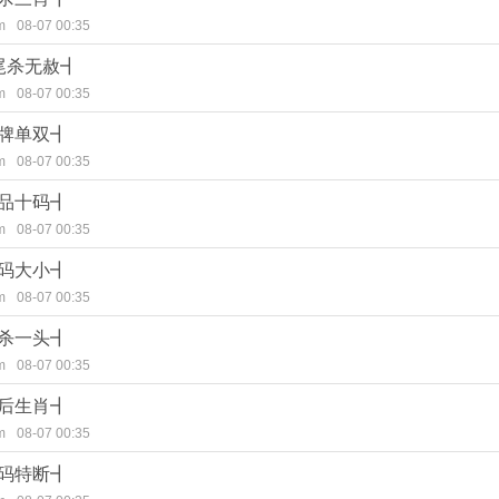
m
08-07 00:35
3尾杀无赦┫
m
08-07 00:35
品牌单双┫
m
08-07 00:35
极品十码┫
m
08-07 00:35
特码大小┫
m
08-07 00:35
稳杀一头┫
m
08-07 00:35
前后生肖┫
m
08-07 00:35
特码特断┫