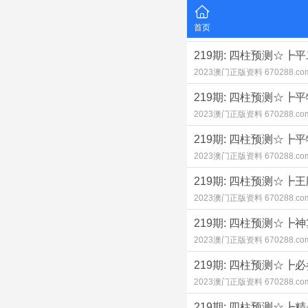
首页
219期: 四柱预测☆┣
2023澳门正版资料 670288.co
219期: 四柱预测☆┣
2023澳门正版资料 670288.co
219期: 四柱预测☆┣
2023澳门正版资料 670288.co
219期: 四柱预测☆┣
2023澳门正版资料 670288.co
219期: 四柱预测☆┣
2023澳门正版资料 670288.co
219期: 四柱预测☆┣
2023澳门正版资料 670288.co
219期: 四柱预测☆┣