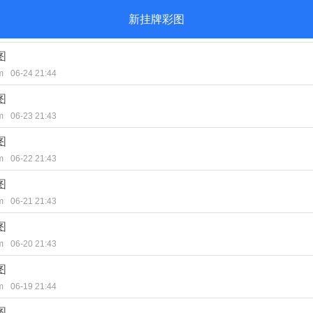
新挂牌彩图
图
m
06-24 21:44
图
m
06-23 21:43
图
m
06-22 21:43
图
m
06-21 21:43
图
m
06-20 21:43
图
m
06-19 21:44
图