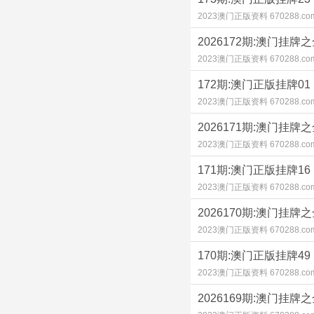
2023澳门正版资料 670288.co
2026172期:澳门挂牌之
2023澳门正版资料 670288.co
172期:澳门正版挂牌01
2023澳门正版资料 670288.co
2026171期:澳门挂牌之
2023澳门正版资料 670288.co
171期:澳门正版挂牌16
2023澳门正版资料 670288.co
2026170期:澳门挂牌之
2023澳门正版资料 670288.co
170期:澳门正版挂牌49
2023澳门正版资料 670288.co
2026169期:澳门挂牌之