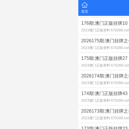
首页
176期:澳门正版挂牌10
2023澳门正版资料 670288.co
2026175期:澳门挂牌之
2023澳门正版资料 670288.co
175期:澳门正版挂牌27
2023澳门正版资料 670288.co
2026174期:澳门挂牌之
2023澳门正版资料 670288.co
174期:澳门正版挂牌43
2023澳门正版资料 670288.co
2026173期:澳门挂牌之
2023澳门正版资料 670288.co
173期:澳门正版挂牌23