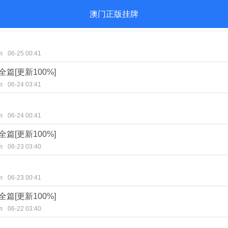
澳门正版挂牌
m
06-25 00:41
全篇[更新100%]
m
06-24 03:41
m
06-24 00:41
全篇[更新100%]
m
06-23 03:40
m
06-23 00:41
全篇[更新100%]
m
06-22 03:40