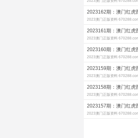
2023澳门正版资料 670288.co
2023162期：澳门红虎
2023澳门正版资料 670288.co
2023161期：澳门红虎
2023澳门正版资料 670288.co
2023160期：澳门红虎
2023澳门正版资料 670288.co
2023159期：澳门红虎
2023澳门正版资料 670288.co
2023158期：澳门红虎
2023澳门正版资料 670288.co
2023157期：澳门红虎
2023澳门正版资料 670288.co