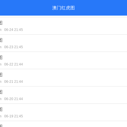
澳门红虎图
图
m
06-24 21:45
图
m
06-23 21:45
图
m
06-22 21:44
图
m
06-21 21:44
图
m
06-20 21:44
图
m
06-19 21:45
图