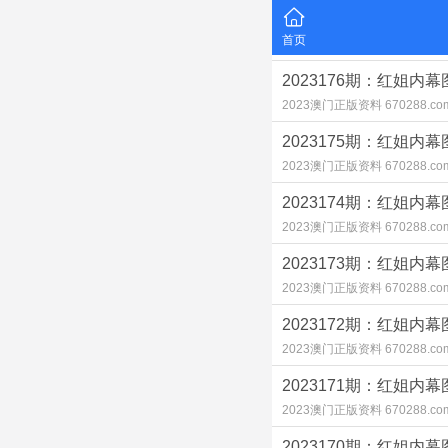
首页
2023176期：红姐内幕
2023澳门正版资料 670288.co
2023175期：红姐内幕
2023澳门正版资料 670288.co
2023174期：红姐内幕
2023澳门正版资料 670288.co
2023173期：红姐内幕
2023澳门正版资料 670288.co
2023172期：红姐内幕
2023澳门正版资料 670288.co
2023171期：红姐内幕
2023澳门正版资料 670288.co
2023170期：红姐内幕