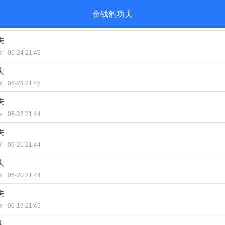
金钱豹功夫
夫
m
06-24 21:45
夫
m
06-23 21:45
夫
m
06-22 21:44
夫
m
06-21 21:44
夫
m
06-20 21:44
夫
m
06-19 21:45
夫