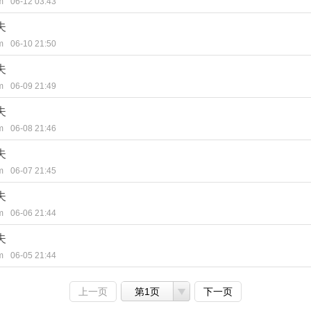
m
06-12 03:43
夫
m
06-10 21:50
夫
m
06-09 21:49
夫
m
06-08 21:46
夫
m
06-07 21:45
夫
m
06-06 21:44
夫
m
06-05 21:44
上一页
第1页
下一页