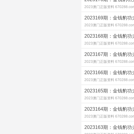
2023澳门正版资料 670288.co
2023169期：金钱豹功
2023澳门正版资料 670288.co
2023168期：金钱豹功
2023澳门正版资料 670288.co
2023167期：金钱豹功
2023澳门正版资料 670288.co
2023166期：金钱豹功
2023澳门正版资料 670288.co
2023165期：金钱豹功
2023澳门正版资料 670288.co
2023164期：金钱豹功
2023澳门正版资料 670288.co
2023163期：金钱豹功