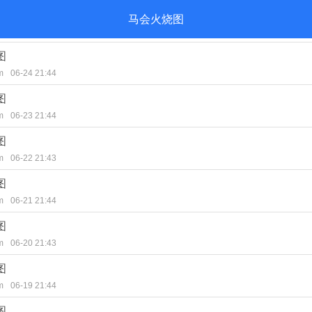
马会火烧图
图
m
06-24 21:44
图
m
06-23 21:44
图
m
06-22 21:43
图
m
06-21 21:44
图
m
06-20 21:43
图
m
06-19 21:44
图