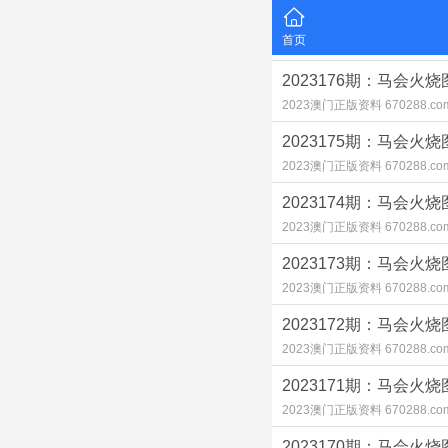
首页
2023176期：马会火烧
2023澳门正版资料 670288.co
2023175期：马会火烧
2023澳门正版资料 670288.co
2023174期：马会火烧
2023澳门正版资料 670288.co
2023173期：马会火烧
2023澳门正版资料 670288.co
2023172期：马会火烧
2023澳门正版资料 670288.co
2023171期：马会火烧
2023澳门正版资料 670288.co
2023170期：马会火烧